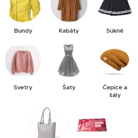
Bundy
Kabáty
Sukně
Svetry
Šaty
Čepice a
šály